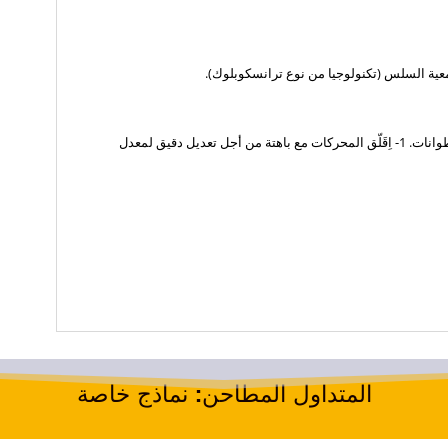
معية السلس
(تكنولوجيا من نوع ترانسكوبلوك).
مغذي المسمار المقلوب لقوة منتظمة وثابتة من الاسطوانات. 1- اِقَلّق المحركات مع باهتة من أجل تعديل دقيق لمعدل
المتداول المطاحن: نماذج خاصة