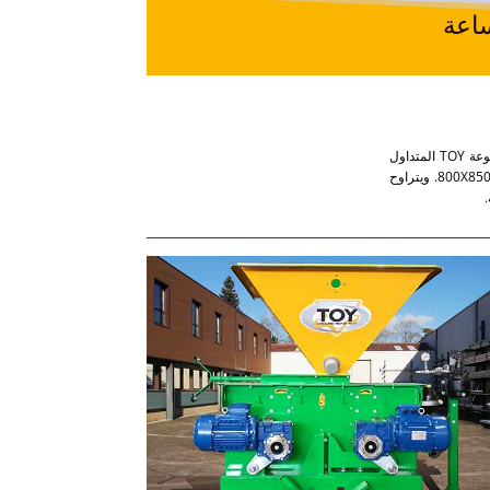
مع تدفقات مكعبات من 900 إلى 10200 كغ / ساعة لقوى من 6 إلى 37 كيلوواط. وقد تم تجهيز المطاحن مجموعة TOY المتداول
الكهربائية مع اسطوانات TRANSCOBLOC من (X L في مم) 500X250، 500X450، 500X650، 800X450 أو 800X850. ويتراوح