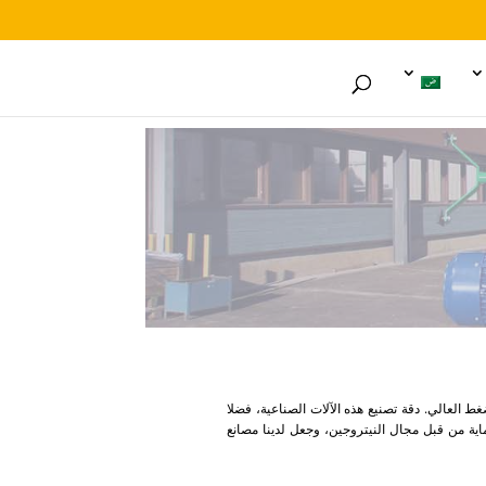
نية عالية المستوى لهذه المطاحن ذات الضغط العالي. دقة تصنيع هذه الآلات الصناعية، فضلا
 3 إلى 15 طنا، محرك مستقل من كل اسطوانة، وحماية من قبل مجال النيتروجين، وجعل لدينا مصانع