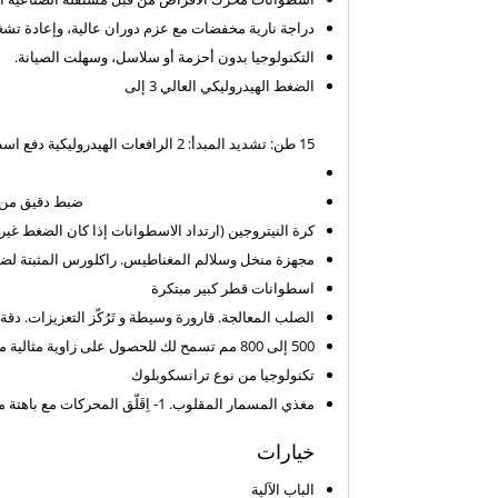
دراجة نارية مخفضات مع عزم دوران عالية، وإعادة تش
التكنولوجيا بدون أحزمة أو سلاسل، وسهلت الصيانة.
الضغط الهيدروليكي العالي 3 إلى
15 طن:
تشديد المبدأ: 2 الرافعات الهيدروليكية دفع اسطوانة المحمول على اسطوانة ثابتة (3 إلى 15 طنا من الضغط).
ضبط دقيق من 
كرة النيتروجين (ارتداد الاسطوانات إذا كان الضغط غير
مجهزة منخل وسلالم المغناطيس.
راكلورس المثبتة لض
اسطوانات قطر كبير مبتكرة
الصلب المعالجة. قارورة وسيطة و تَرُكّز التعزيزات. دقة 
500 إلى 800 مم تسمح لك للحصول على زاوية مثالية من مقدمة.
تكنولوجيا من نوع ترانسكوبلوك
مغذي المسمار المقلوب. 1- اِقَلّق المحركات مع باهتة من أجل تعديل دقيق لمعدل الإنتاج.
خيارات
الباب الآلية