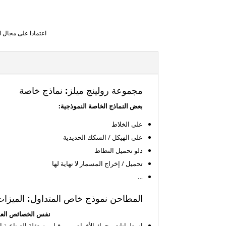
اعتمادا على مجال النشاط، اعتم
مجموعة رولينج ميلز: نماذج خاصة
بعض النماذج الخاصة النموذجية:
على الخلاط
على الهيكل / السكك الحديدية
دلو تحميل النطاط
تحميل / إخراج المسمار لا نهاية لها
…
المطاحن نموذج خاص المتداول: الميزا
نفس الخصائص العامة
اسطوانات محرك الأقراص من قبل مستقلة الصناعية الد