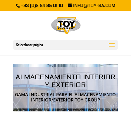
+33 (0)2 54 85 01 10
INFO@TOY-SA.COM
Seleccionar página
ALMACENAMIENTO INTERIOR
Y EXTERIOR
GAMA INDUSTRIAL PARA EL ALMACENAMIENTO
INTERIOR/EXTERIOR TOY GROUP