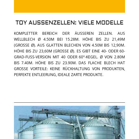
TOY AUSSENZELLEN: VIELE MODELLE
KOMPLETTER BEREICH DER ÄUSSEREN ZELLEN. AUS W
ELLBLECH Ø 4.50M BEI 15.28M. HÖHE BIS ZU 21,49M (
GROSSE Ø). AUS GLATTEN BLECHEN VON 4.50M BIS 12,90M. HÖ
HE BIS ZU 23,60M (GROSSE Ø). ES GIBT EINE 40- ODER 60-GRA
D-FUSS-VERSION MIT 40 ODER 60°-KEGEL. Ø VON 2.80M BIS
7.40M. HÖHE BIS ZU 23.90M. DAS FLACHE BLECH HAT GROSS
E VORTEILE: KEINE RÜCKHALTUNG VON PRODUKTEN, PERFE
KTE ENTLEERUNG, IDEALE ZARTE PRODUKTE.