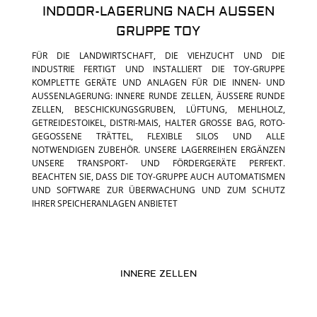
INDOOR-LAGERUNG NACH AUSSEN G
RUPPE TOY
FÜR DIE LANDWIRTSCHAFT, DIE VIEHZUCHT UND DIE
INDUSTRIE FERTIGT UND INSTALLIERT DIE TOY-GRUPPE
KOMPLETTE GERÄTE UND ANLAGEN FÜR DIE INNEN- UND
AUSSENLAGERUNG: INNERE RUNDE ZELLEN, ÄUSSERE RUNDE ZE
LLEN, BESCHICKUNGSGRUBEN, LÜFTUNG, MEHLHOLZ, GE
TREIDESTOIKEL, DISTRI-MAIS, HALTER GROSSE BAG, ROTO-GEG
OSSENE TRÄTTEL, FLEXIBLE SILOS UND ALLE NOT
WENDIGEN ZUBEHÖR. UNSERE LAGERREIHEN ERGÄNZEN UNS
ERE TRANSPORT- UND FÖRDERGERÄTE PERFEKT. BEA
CHTEN SIE, DASS DIE TOY-GRUPPE AUCH AUTOMATISMEN UND
SOFTWARE ZUR ÜBERWACHUNG UND ZUM SCHUTZ IHR
ER SPEICHERANLAGEN ANBIETET
INNERE ZELLEN