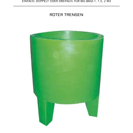
EINFACH, DOPPELT ODER DREIFACH. FÜR BIG BAGS 1, 1.5, 2 M3
ROTER TRENSEN