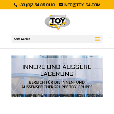
+33 (0)2 54 85 01 10
INFO@TOY-SA.COM
Seite wählen
INNERE UND ÄUSSERE L
AGERUNG
BEREICH FÜR DIE INNEN- UND
AUSSENSPEICHERGRUPPE TOY GRUPPE