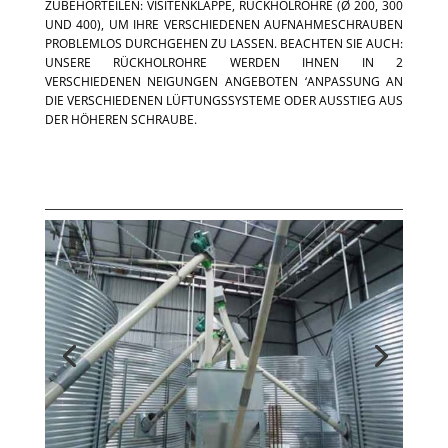
UBEHÖRTEILEN: VISITENKLAPPE, RÜCKHOLROHRE (Ø 200, 300 U
ND 400), UM IHRE VERSCHIEDENEN AUFNAHMESCHRAUBEN P
ROBLEMLOS DURCHGEHEN ZU LASSEN. BEACHTEN SIE AUCH: U
NSERE RÜCKHOLROHRE WERDEN IHNEN IN 2 V
ERSCHIEDENEN NEIGUNGEN ANGEBOTEN ‘ANPASSUNG AN D
IE VERSCHIEDENEN LÜFTUNGSSYSTEME ODER AUSSTIEG AUS D
ER HÖHEREN SCHRAUBE.