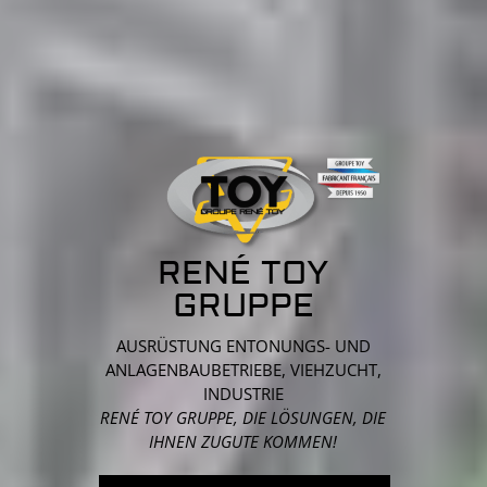
RENÉ TOY
GRUPPE
AUSRÜSTUNG ENTONUNGS- UND
ANLAGENBAUBETRIEBE, VIEHZUCHT,
INDUSTRIE
RENÉ TOY GRUPPE, DIE LÖSUNGEN, DIE
IHNEN ZUGUTE KOMMEN!