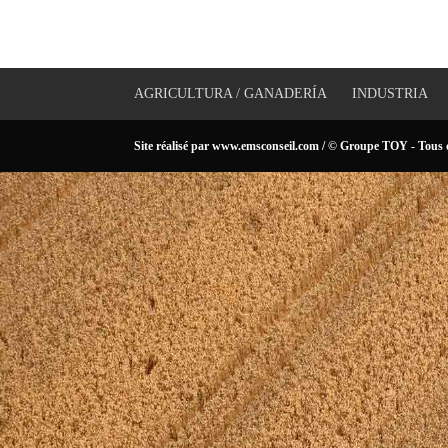
AGRICULTURA / GANADERÍA
INDUSTRIA
Site réalisé par
www.emsconseil.com
/ © Groupe TOY - Tous d