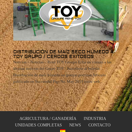
DISTRIBUCIÓN DE MAÍZ SECO HÚMEDO A
TOY GRUPO / CERDOS EXITOSOS
Noticias – Noticias – René TOY Groupo Echa un vistazo a las
últimas noticias del Grupo TOY / Suscríbete al boletín…
Distribución de maíz húmedo en granjas porcinas Artículo
publicado en Successful Pigs No. May 2019 (sitio web...
AGRICULTURA / GANADERÍA
INDUSTRIA
UNIDADES COMPLETAS
NEWS
CONTACTO