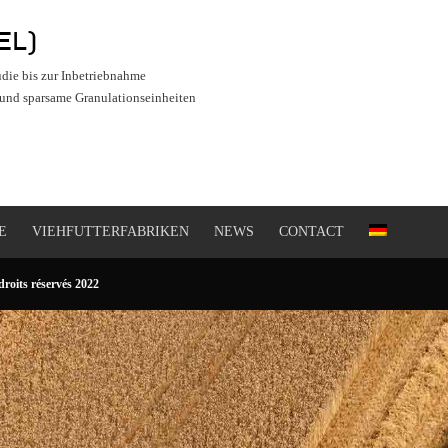
EL)
udie bis zur Inbetriebnahme
 und sparsame Granulationseinheiten
E
VIEHFUTTERFABRIKEN
NEWS
CONTACT
roits réservés 2022