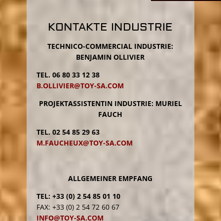
e
a
KONTAKTE INDUSTRIE
s
e
TECHNICO-COMMERCIAL INDUSTRIE:
l
BENJAMIN OLLIVIER
e
a
TEL. 06 80 33 12 38
v
B.OLLIVIER@TOY-SA.COM
e
t
PROJEKTASSISTENTIN INDUSTRIE: MURIEL
h
FAUCH
i
TEL. 02 54 85 29 63
s
M.FAUCHEUX@TOY-SA.COM
f
i
e
l
ALLGEMEINER EMPFANG
d
TEL: +33 (0) 2 54 85 01 10
e
FAX: +33 (0) 2 54 72 60 67
m
INFO@TOY-SA.COM
p